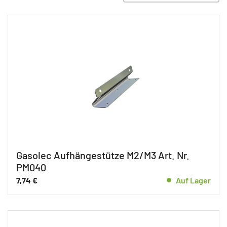
Ersatzteile Gasolec M8
Gebläsekonvektoren
Gasolec Aufhängestütze M2/M3 Art. Nr.
PM040
7,74
€
Auf Lager