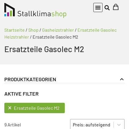
Startseite
/
Shop
/
Gasheizstrahler
/
Ersatzteile Gasolec
Heizstrahler
/ Ersatzteile Gasolec M2
Ersatzteile Gasolec M2
PRODUKTKATEGORIEN
Gasheizgebläse
PRODUKT KATEGORIE FILTER
AKTIVE FILTER
Gasheizstrahler
Ersatzteile Gasolec Heizstrahler
AKTIVE FILTER
Ersatzteile Gasolec M2
Ersatzteile Gasolec M2
Sort content
SORTIEREN
Ersatzteile Gasolec M5
9 Artikel