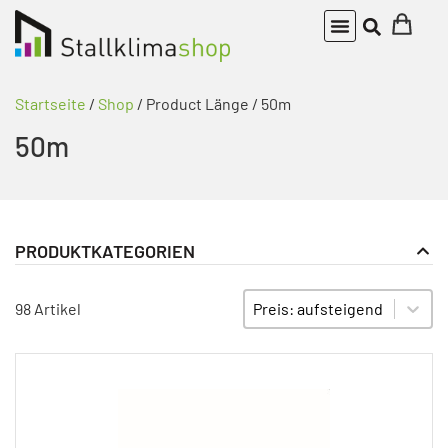
Startseite
/
Shop
/ Product Länge / 50m
50m
PRODUKTKATEGORIEN
Klimaregler
PRODUKT KATEGORIE FILTER
Sort content
SORTIEREN
Mess- und Drosselmodule
98 Artikel