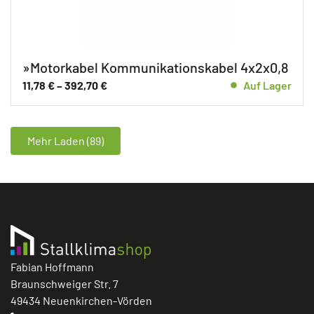
»Motorkabel Kommunikationskabel 4x2x0,8
11,78
€
–
392,70
€
Auf Lager
Mehr Laden (89)
Fabian Hoffmann
Braunschweiger Str. 7
49434 Neuenkirchen-Vörden