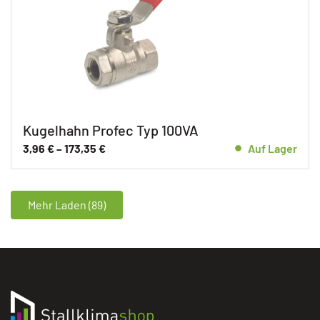
Kugelhahn Profec Typ 100VA
3,96
€
–
173,35
€
Auf Lager
Mehr Laden (89)