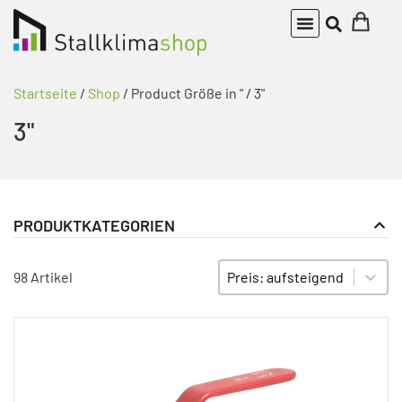
Startseite
/
Shop
/ Product Größe in " / 3"
3"
PRODUKTKATEGORIEN
Bauteile Twinrohr Heizsystem
PRODUKT KATEGORIE FILTER
Sort content
SORTIEREN
98 Artikel